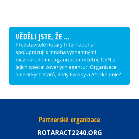
VĚDĚLI JSTE, ŽE ...
Představitelé Rotary International
spolupracují s mnoha významnými
mezinárodními organizacemi včetně OSN a
jejich specializovaných agentur, Organizace
amerických států, Rady Evropy a Africké unie?
Partnerské organizace
ROTARACT2240.ORG