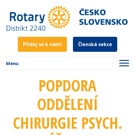
Přidej se k nám!
Členská sekce
Menu
POPDORA
ODDĚLENÍ
CHIRURGIE PSYCH.