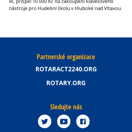
RC přispěl 10 000 Kč na zakoupení klávesového
nástroje pro Hudební školu v Hluboké nad Vltavou.
Partnerské organizace
ROTARACT2240.ORG
ROTARY.ORG
Sledujte nás