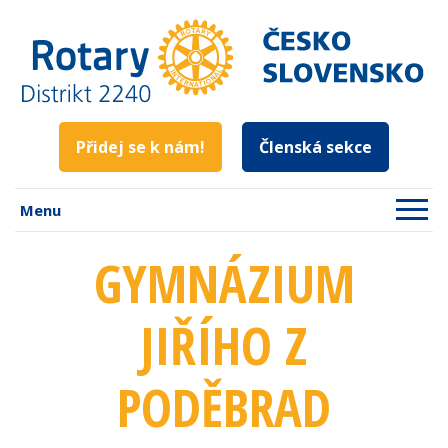
Přidej se k nám!
Členská sekce
Menu
GYMNÁZIUM
JIŘÍHO Z
PODĚBRAD