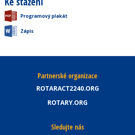
Ke stažení
Programový plakát
Zápis
Partnerské organizace
ROTARACT2240.ORG
ROTARY.ORG
Sledujte nás