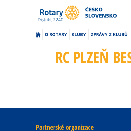
(AKTUÁLNÍ)
O ROTARY
KLUBY
ZPRÁVY Z KLUBŮ
RC PLZEŇ BES
Partnerské organizace