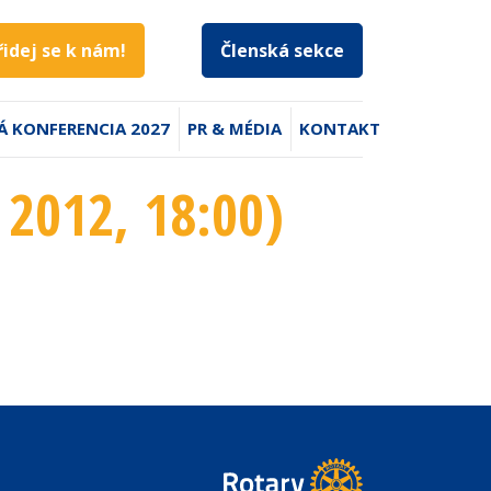
řidej se k nám!
Členská sekce
Á KONFERENCIA 2027
PR & MÉDIA
KONTAKT
 2012
, 18:00
)