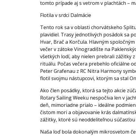
tomto prípade aj s vetrom v plachtách – 
Flotila v srdci Dalmácie
Tento rok sa v oblasti chorvátskeho Split
plavidiel. Trasy jednotlivých posádok sa p
Hvar, Brač a Korčula. Hlavným spoločným
večer v zátoke Vinogradište na Paklenskýc
všetkých lodí, aby nielen prebrali zážitky 
rituálu. Počas večera prebehlo oficiálne
Peter Grafenau z RC Nitra Harmony symbo
flotil
svojmu nástupcovi, ktorým sa stal O
Ako člen posádky, ktorá sa tejto akcie zú
Rotary Sailing Weeku nespočíva len v jach
deň, mimoriadne prialo – ideálne podmienk
čistom mori a objavovanie krás dalmatíns
zážitky, ktoré sú neoddeliteľnou súčasťou 
Naša loď bola dokonalým mikrosvetom česk