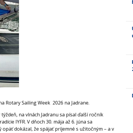
 na Rotary Sailing Week 2026 na Jadrane.
týždeň, na vlnách Jadranu sa písal ďalší ročník
adície IYFR. V dňoch 30. mája až 6. júna sa
ý opäť dokázal, že spájať príjemné s užitočným – a v