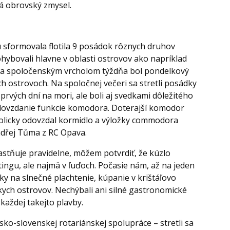
má obrovský zmysel.
u sformovala flotila 9 posádok rôznych druhov
ohybovali hlavne v oblasti ostrovov ako napríklad
 a spoločenským vrcholom týždňa bol pondelkový
h ostrovoch. Na spoločnej večeri sa stretli posádky
z prvých dní na mori, ale boli aj svedkami dôležitého
 odovzdanie funkcie komodora. Doterajší komodor
licky odovzdal kormidlo a
výložky commodora
ndřej Tůma z RC Opava.
častňuje pravidelne, môžem potvrdiť, že kúzlo
tingu, ale najmä v ľuďoch. Počasie nám, až na jeden
y na slnečné plachtenie, kúpanie v krištáľovo
kych ostrovov. Nechýbali ani silné gastronomické
každej takejto plavby.
o-slovenskej rotariánskej spolupráce – stretli sa