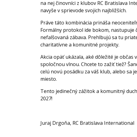
na nej činovníci z klubov RC Bratislava In
navyše v sprievode svojich najbližších.
Práve táto kombinácia prináša neoceniteľn
Formálny protokol ide bokom, nastupuje č
nefalšovaná zábava. Prehlbujú sa tu priat
charitatívne a komunitné projekty.
Akcia opäť ukázala, aké dôležité je občas
spoločnou vlnou. Chcete to zažiť tiež? Šan
celú novú posádku za váš klub, alebo sa j
miesto.
Tento jedinečný zážitok a komunitný duch
2027!
Juraj Drgoňa, RC Bratislava International