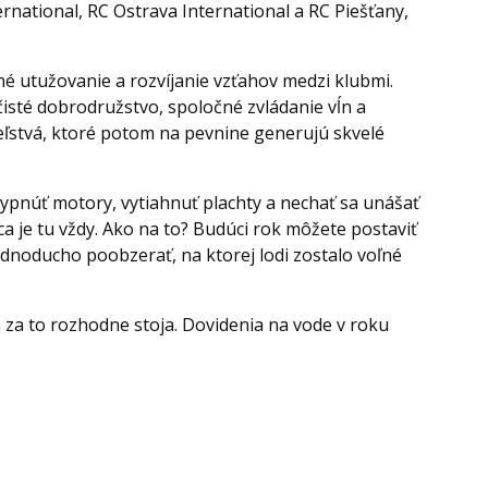
ternational, RC Ostrava International a RC Piešťany,
é utužovanie a rozvíjanie vzťahov medzi klubmi.
isté dobrodružstvo, spoločné zvládanie vĺn a
eľstvá, ktoré potom na pevnine generujú skvelé
 vypnúť motory, vytiahnuť plachty a nechať sa unášať
ca je tu vždy. Ako na to? Budúci rok môžete postaviť
ednoducho poobzerať, na ktorej lodi zostalo voľné
 za to rozhodne stoja. Dovidenia na vode v roku