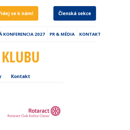
řidej se k nám!
Členská sekce
Á KONFERENCIA 2027
PR & MÉDIA
KONTAKT
L KLUBU
y
Kontakt