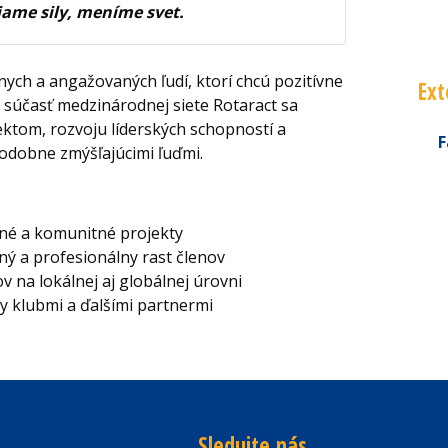
ame sily, meníme svet.
ych a angažovaných ľudí, ktorí chcú pozitívne
Ext
o súčasť medzinárodnej siete Rotaract sa
ktom, rozvoju líderských schopností a
F
podobne zmýšľajúcimi ľuďmi.
né a komunitné projekty
 a profesionálny rast členov
v na lokálnej aj globálnej úrovni
y klubmi a ďalšími partnermi
Sledujte nás