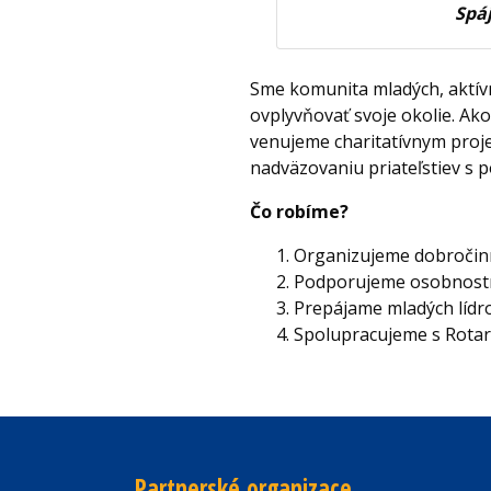
Spáj
Sme komunita mladých, aktívn
ovplyvňovať svoje okolie. Ak
venujeme charitatívnym proje
nadväzovaniu priateľstiev s 
Čo robíme?
Organizujeme dobročin
Podporujeme osobnostný
Prepájame mladých lídro
Spolupracujeme s Rotar
Partnerské organizace