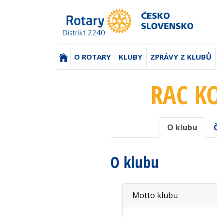
(AKTUÁLNÍ)
O ROTARY
KLUBY
ZPRÁVY Z KLUBŮ
RAC KO
O klubu
O klubu
Motto klubu