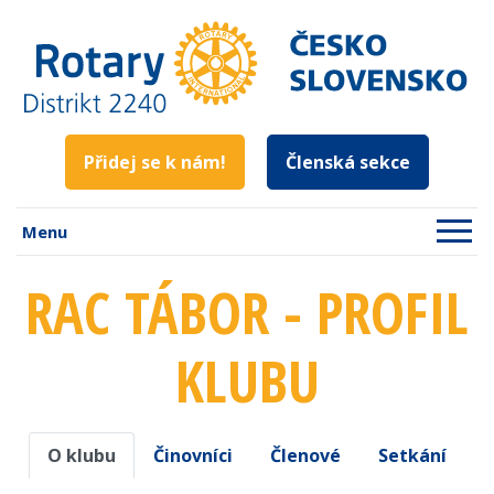
Přidej se k nám!
Členská sekce
Menu
RAC TÁBOR - PROFIL
KLUBU
O klubu
Činovníci
Členové
Setkání