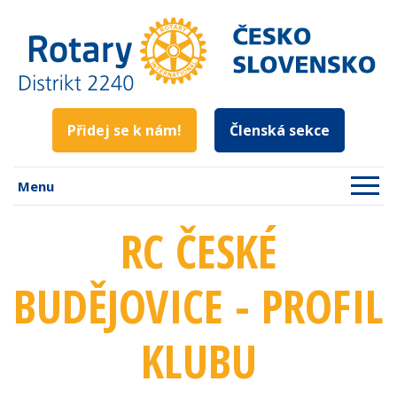
Přidej se k nám!
Členská sekce
Menu
RC ČESKÉ
BUDĚJOVICE - PROFIL
KLUBU