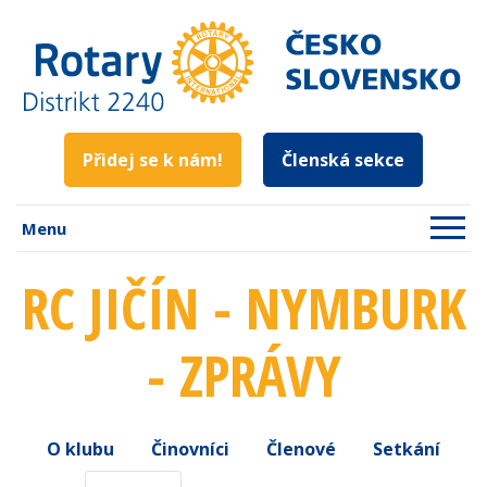
Přidej se k nám!
Členská sekce
Menu
RC JIČÍN - NYMBURK
- ZPRÁVY
O klubu
Činovníci
Členové
Setkání