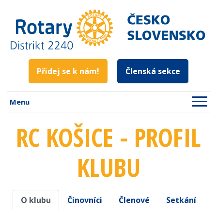
Přidej se k nám!
Členská sekce
Menu
RC KOŠICE - PROFIL
KLUBU
O klubu
Činovníci
Členové
Setkání