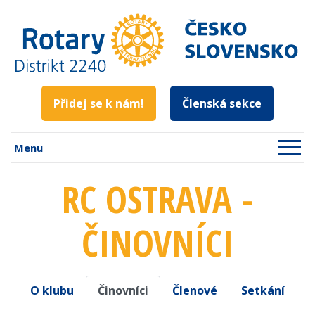
Přidej se k nám!
Členská sekce
Menu
RC OSTRAVA -
ČINOVNÍCI
O klubu
Činovníci
Členové
Setkání