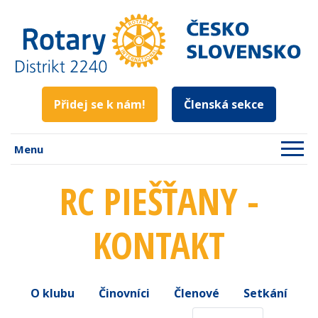
Přidej se k nám!
Členská sekce
Menu
RC PIEŠŤANY -
KONTAKT
O klubu
Činovníci
Členové
Setkání