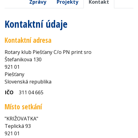
Zprávy
Projekty
Kontakt
Kontaktní údaje
Kontaktní adresa
Rotary klub Piešťany C/o PN print sro
Štefanikova 130
921 01
Piešťany
Slovenská republika
IČO
311 04 665
Místo setkání
"KRIŽOVATKA"
Teplická 93
921 01