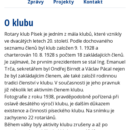
Zprávy
Projekty
Kontakt
O klubu
Rotary klub Písek je jedním z mála klubů, které vznikly
ve dvacátých letech 20. století. Podle dochovaného
seznamu členů byl klub založen 9. 1. 1928 a
charterován 10. 8. 1928 s počtem 18 zakládajících členů.
Je zajímavé, že prvním prezidentem se stal Ing. Emanuel
Trča, sekretářem byl Ondřej Birndt a Václav Pácal nejen
že byl zakládajícím členem, ale také založil rodinnou
tradici členství v klubu. V současnosti je jeho pravnuk
již několik let aktivním členem klubu.
Fotografie z roku 1938, pravděpodobně pořízená při
oslavě desátého výročí klubu, je dalším důkazem
existence a činnosti píseckého klubu. Na snímku je
zachyceno 22 rotariánů.
Během války byly aktivity klubu zrušeny a až po