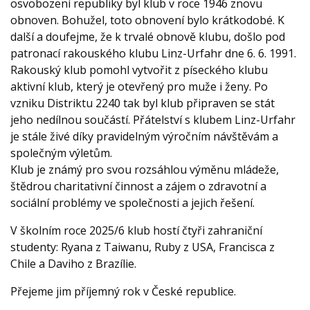
osvobození republiky byl klub v roce 1946 znovu
obnoven. Bohužel, toto obnovení bylo krátkodobé. K
další a doufejme, že k trvalé obnově klubu, došlo pod
patronací rakouského klubu Linz-Urfahr dne 6. 6. 1991.
Rakouský klub pomohl vytvořit z píseckého klubu
aktivní klub, který je otevřený pro muže i ženy. Po
vzniku Distriktu 2240 tak byl klub připraven se stát
jeho nedílnou součástí. Přátelství s klubem Linz-Urfahr
je stále živé díky pravidelným výročním návštěvám a
společným výletům.
Klub je známý pro svou rozsáhlou výměnu mládeže,
štědrou charitativní činnost a zájem o zdravotní a
sociální problémy ve společnosti a jejich řešení.
V školním roce 2025/6 klub hostí čtyři zahraniční
studenty: Ryana z Taiwanu, Ruby z USA, Francisca z
Chile a Daviho z Brazílie.
Přejeme jim příjemný rok v České republice.