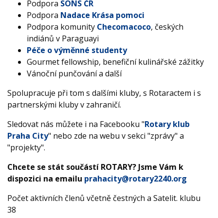
Podpora
SONS ČR
Podpora
Nadace Krása pomoci
Podpora komunity
Checomacoco
, českých
indiánů v Paraguayi
Péče o výměnné studenty
Gourmet fellowship, benefiční kulinářské zážitky
Vánoční punčování a další
Spolupracuje při tom s dalšími kluby, s Rotaractem i s
partnerskými kluby v zahraničí.
Sledovat nás můžete i na Facebooku "
Rotary klub
Praha City
" nebo zde na webu v sekci "zprávy" a
"projekty".
Chcete se stát součástí ROTARY? Jsme Vám k
dispozici na emailu
prahacity@rotary2240.org
Počet aktivních členů včetně čestných a Satelit. klubu
38