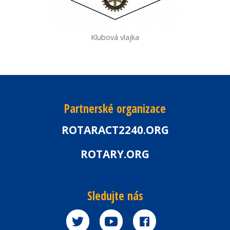
Klubová vlajka
Partnerské organizace
ROTARACT2240.ORG
ROTARY.ORG
Sledujte nás