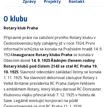
Zprávy
Projekty
Kontakt
O klubu
Rotary klub Praha
Přípravné práce na založení prvního Rotary klubu v
Československu byly zahájeny již v roce 1924. První
informační schůzka se konala na Pražském hradě 14. 9.
1924.
Inaugurace Rotary klubu Praha
se konala v
Obecním domě
14. 9. 1925
.
Řádným členem rodiny
Rotary klubů pod číslem 2143 se stal RC Praha 19.
10. 1925
. Slavnost odevzdání zakládací listiny se konala
1. 11. 1925. Na slavnosti dekoroval zástupce Rotary z
Velké Británie prezidenta RC Praha zlatým řetězem
s emblémem Rotary, který klubu daroval RC Doncaster.
Klubovou vlajku převzal klub 7. 12. 1925 v hotelu de
Saxe. Legálně existující korporací na půdě
Československé se stal RC Praha 11. 1. 1926.