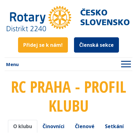
Přidej se k nám!
Členská sekce
Menu
RC PRAHA - PROFIL
KLUBU
O klubu
Činovníci
Členové
Setkání