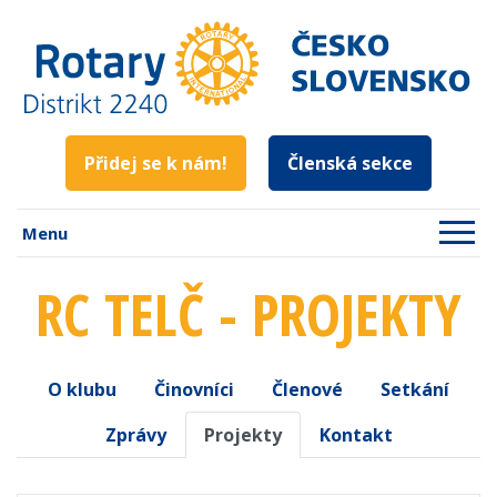
Přidej se k nám!
Členská sekce
Menu
RC TELČ - PROJEKTY
O klubu
Činovníci
Členové
Setkání
Zprávy
Projekty
Kontakt