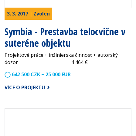
3. 3. 2017 | Zvolen
Symbia - Prestavba telocvične v
suteréne objektu
Projektové práce + inžinierska činnosť + autorský
dozor 4 464 €
642 500 CZK ~ 25 000 EUR
VÍCE O PROJEKTU