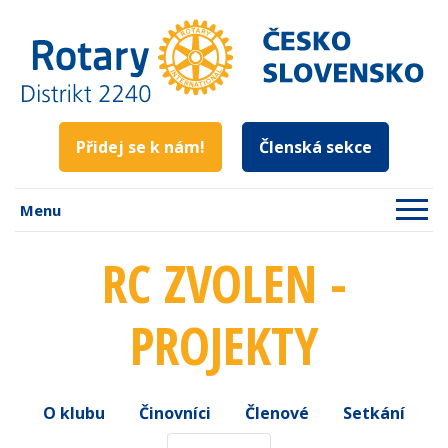
Přidej se k nám!
Členská sekce
Menu
RC ZVOLEN -
PROJEKTY
O klubu
Činovníci
Členové
Setkání