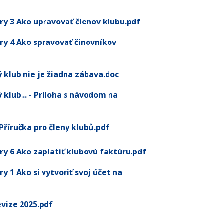
ry 3 Ako upravovať členov klubu.pdf
ry 4 Ako spravovať činovníkov
ý klub nie je žiadna zábava.doc
ý klub... - Príloha s návodom na
íručka pro členy klubů.pdf
ry 6 Ako zaplatiť klubovú faktúru.pdf
y 1 Ako si vytvoriť svoj účet na
evize 2025.pdf