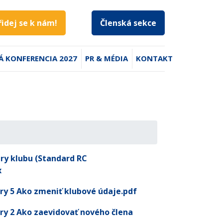
řidej se k nám!
Členská sekce
Á KONFERENCIA 2027
PR & MÉDIA
KONTAKT
ary klubu (Standard RC
x
ry 5 Ako zmeniť klubové údaje.pdf
ry 2 Ako zaevidovať nového člena