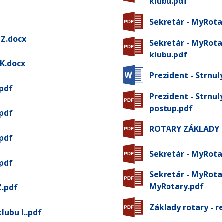
klubu.pdf
Sekretár - MyRota
CZ.docx
Sekretár - MyRota
klubu.pdf
SK.docx
Prezident - Strnul
.pdf
Prezident - Strnul
postup.pdf
.pdf
ROTARY ZÁKLADY Př
.pdf
Sekretár - MyRota
.pdf
Sekretár - MyRotar
MyRotary.pdf
Z.pdf
Základy rotary - r
lubu I..pdf