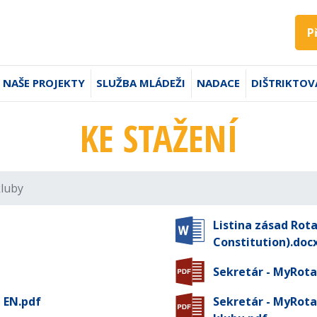
P
NAŠE PROJEKTY
SLUŽBA MLÁDEŽI
NADACE
DIŠTRIKTOV
KE STAŽENÍ
kluby
Listina zásad Rot
Constitution).doc
Sekretár - MyRota
 EN.pdf
Sekretár - MyRota