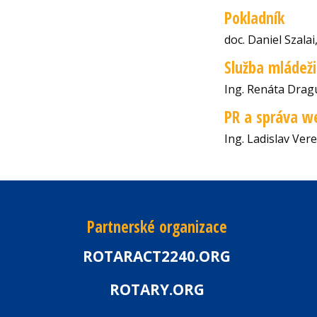
Pokladník
doc. Daniel Szalai
Služba mládeži
Ing. Renáta Dra
PR a správa w
Ing. Ladislav Ver
Partnerské organizace
ROTARACT2240.ORG
ROTARY.ORG