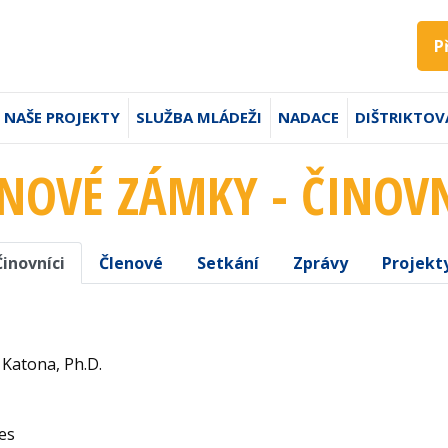
P
NAŠE PROJEKTY
SLUŽBA MLÁDEŽI
NADACE
DIŠTRIKTOV
 NOVÉ ZÁMKY - ČINOVN
Činovníci
Členové
Setkání
Zprávy
Projekt
 Katona, Ph.D.
es