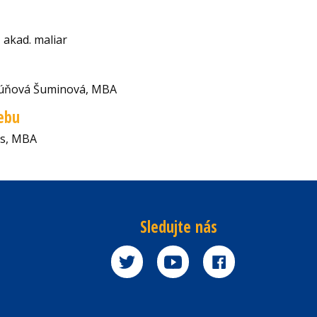
, akad. maliar
gúňová Šuminová, MBA
ebu
es, MBA
Sledujte nás