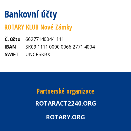
Bankovní účty
ROTARY KLUB Nové Zámky
Č. účtu
6627714004/1111
IBAN
SK09 1111 0000 0066 2771 4004
SWIFT
UNCRSKBX
Partnerské organizace
ROTARACT2240.ORG
ROTARY.ORG