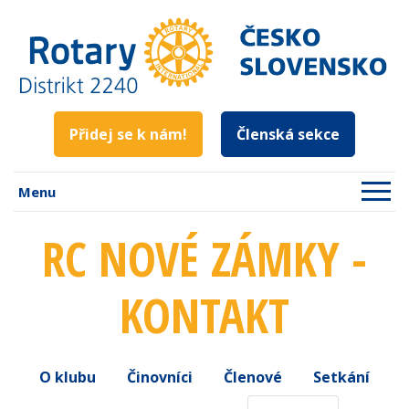
Přidej se k nám!
Členská sekce
Menu
RC NOVÉ ZÁMKY -
KONTAKT
O klubu
Činovníci
Členové
Setkání