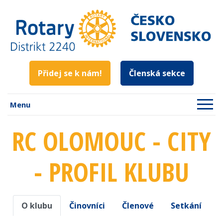
Přidej se k nám!
Členská sekce
Menu
RC OLOMOUC - CITY
- PROFIL KLUBU
O klubu
Činovníci
Členové
Setkání