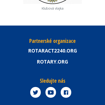
Klubová vlajka
Partnerské organizace
ROTARACT2240.ORG
ROTARY.ORG
Sledujte nás