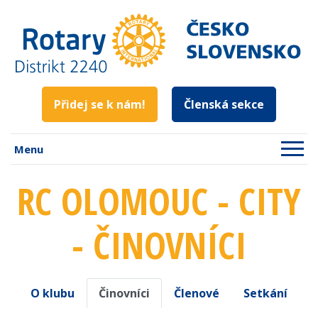
Přidej se k nám!
Členská sekce
Menu
RC OLOMOUC - CITY
- ČINOVNÍCI
O klubu
Činovníci
Členové
Setkání