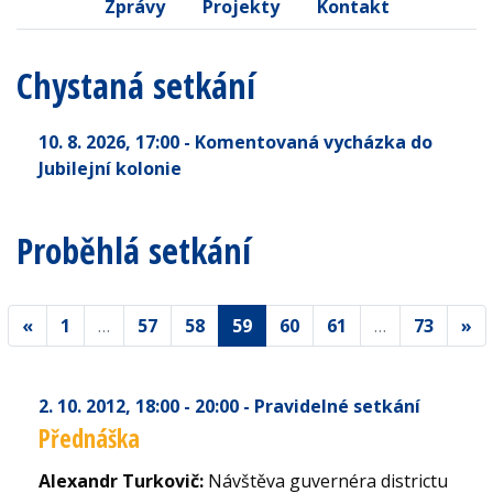
Zprávy
Projekty
Kontakt
Chystaná setkání
10. 8. 2026
, 17:00
- Komentovaná vycházka do
Jubilejní kolonie
Proběhlá setkání
«
1
…
57
58
59
60
61
…
73
»
2. 10. 2012
, 18:00 - 20:00
- Pravidelné setkání
Přednáška
Alexandr Turkovič:
Návštěva guvernéra districtu