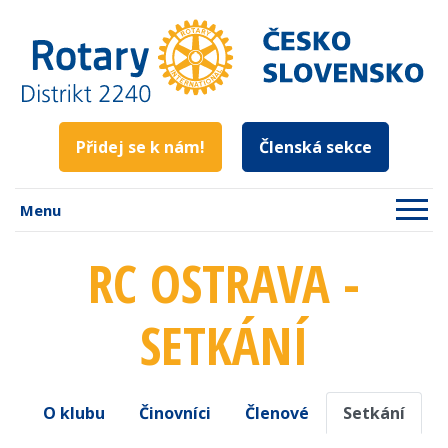
Přidej se k nám!
Členská sekce
Menu
RC OSTRAVA -
SETKÁNÍ
O klubu
Činovníci
Členové
Setkání