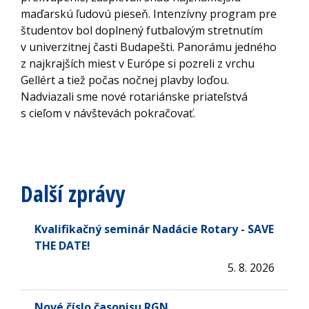
maďarskú ľudovú pieseň. Intenzívny program pre
študentov bol doplnený futbalovým stretnutím
v univerzitnej časti Budapešti. Panorámu jedného
z najkrajších miest v Európe si pozreli z vrchu
Gellért a tiež počas nočnej plavby loďou.
Nadviazali sme nové rotariánske priateľstvá
s cieľom v návštevách pokračovať.
Další zprávy
Kvalifikačný seminár Nadácie Rotary - SAVE
THE DATE!
5. 8. 2026
Nové číslo časopisu RGN