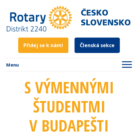
Přidej se k nám!
Členská sekce
Menu
S VÝMENNÝMI
ŠTUDENTMI
V BUDAPEŠTI