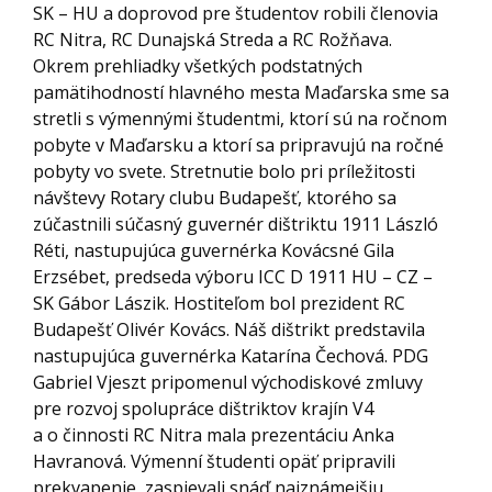
SK – HU a doprovod pre študentov robili členovia
RC Nitra, RC Dunajská Streda a RC Rožňava.
Okrem prehliadky všetkých podstatných
pamätihodností hlavného mesta Maďarska sme sa
stretli s výmennými študentmi, ktorí sú na ročnom
pobyte v Maďarsku a ktorí sa pripravujú na ročné
pobyty vo svete. Stretnutie bolo pri príležitosti
návštevy Rotary clubu Budapešť, ktorého sa
zúčastnili súčasný guvernér dištriktu 1911 László
Réti, nastupujúca guvernérka Kovácsné Gila
Erzsébet, predseda výboru ICC D 1911 HU – CZ –
SK Gábor Lászik. Hostiteľom bol prezident RC
Budapešť Olivér Kovács. Náš dištrikt predstavila
nastupujúca guvernérka Katarína Čechová. PDG
Gabriel Vjeszt pripomenul východiskové zmluvy
pre rozvoj spolupráce dištriktov krajín V4
a o činnosti RC Nitra mala prezentáciu Anka
Havranová. Výmenní študenti opäť pripravili
prekvapenie, zaspievali snáď najznámejšiu