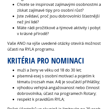
Chcete se inspirovat zajímavými osobnostmi a
získat zajímavé tipy pro osobní růst?
Jste zvědaví, proč jsou dobrovolníci šťastnější
než jiní lidé?
Máte rádi prožitkové a týmové aktivity i pobyt
v krásné přírodě?
Vaše ANO na výše uvedené otázky otevírá možnost
účasti na RYLA programu.
KRITÉRIA PRO NOMINACI
muži a ženy ve věku od 18 do 30 let;
písemná esej s osobní motivací a pojetím k
tématu (rozsah max. A4) je součástí přihlášky;
výhodou veřejná angažovanost nebo činnost
dobrovolníka, účast na programech Rotary;
respekt k pravidlům RYLA;
Počet účastníků ve skupině je limitován na 20 osob.