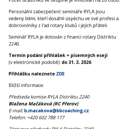
Personální zabezpečení: semináře RYLA jsou
vedeny lidmi, kteří dosáhli úspěchu ve své profesi a
dobrovolníky z řad rotary klubů i jejich přáteli.
Seminář RYLA je dotován z financí rotary Distriktu
2240.
Termín podání přihlášek + písemných esejí
(v elektronické podobě):
do 31. 3. 2026
Přihlášku naleznete
ZDE
Bližší informace:
Předseda komise RYLA Distriktu 2240
Blažena Mačáková (RC Přerov)
E-mail:
b.macakova@bbcoaching.cz
Telefon: +420 602 788 177
Zástupce předsedy RYLA Distriktu 2240