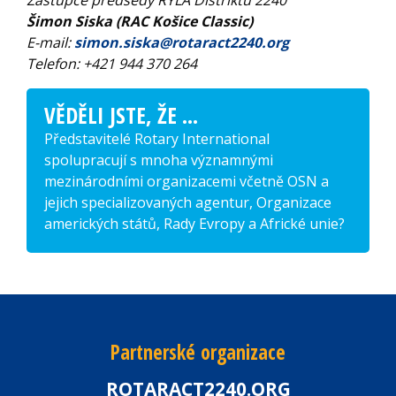
Šimon Siska (RAC Košice Classic)
E-mail:
simon.siska@rotaract2240.org
Telefon: +421 944 370 264
VĚDĚLI JSTE, ŽE ...
Představitelé Rotary International
spolupracují s mnoha významnými
mezinárodními organizacemi včetně OSN a
jejich specializovaných agentur, Organizace
amerických států, Rady Evropy a Africké unie?
Partnerské organizace
ROTARACT2240.ORG