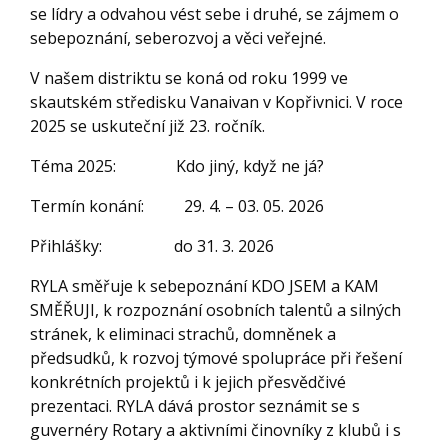
se lídry a odvahou vést sebe i druhé, se zájmem o
sebepoznání, seberozvoj a věci veřejné.
V našem distriktu se koná od roku 1999 ve
skautském středisku Vanaivan v Kopřivnici. V roce
2025 se uskuteční již 23. ročník.
Téma 2025: Kdo jiný, když ne já?
Termín konání: 29. 4. – 03. 05. 2026
Přihlášky: do 31. 3. 2026
RYLA směřuje k sebepoznání KDO JSEM a KAM
SMĚŘUJI, k rozpoznání osobních talentů a silných
stránek, k eliminaci strachů, domněnek a
předsudků, k rozvoj týmové spolupráce při řešení
konkrétních projektů i k jejich přesvědčivé
prezentaci. RYLA dává prostor seznámit se s
guvernéry Rotary a aktivními činovníky z klubů i s