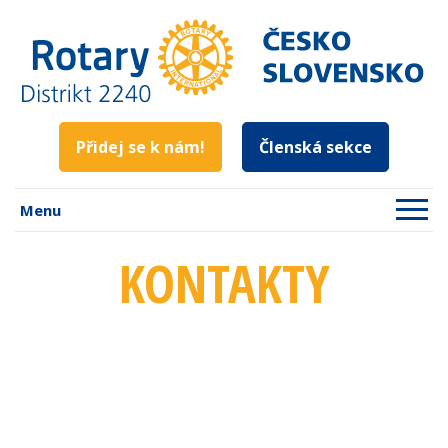
Přidej se k nám!
Členská sekce
Menu
KONTAKTY