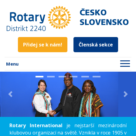
Přidej se k nám!
Členská sekce
Menu
Previous
Nex
Rotary International
je nejstarší mezinárodní
klubovou organizací na světě. Vznikla v roce 1905 v