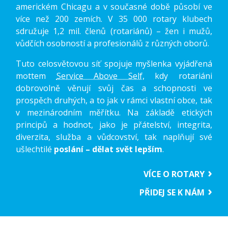
americkém Chicagu a v současné době působí ve
více než 200 zemích. V 35 000 rotary klubech
sdružuje 1,2 mil. členů (rotariánů) – žen i mužů,
vůdčích osobností a profesionálů z různých oborů.
Tuto celosvětovou síť spojuje myšlenka vyjádřená
mottem
Service Above Self
, kdy rotariáni
dobrovolně věnují svůj čas a schopnosti ve
prospěch druhých, a to jak v rámci vlastní obce, tak
v mezinárodním měřítku. Na základě etických
principů a hodnot, jako je přátelství, integrita,
diverzita, služba a vůdcovství, tak naplňují své
ušlechtilé
poslání – dělat svět lepším
.
VÍCE O ROTARY
PŘIDEJ SE K NÁM