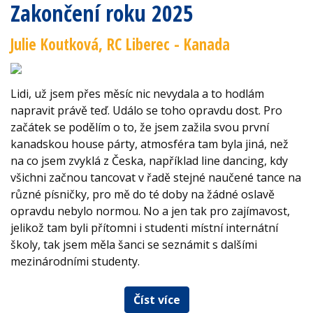
Zakončení roku 2025
Julie Koutková, RC Liberec - Kanada
Lidi, už jsem přes měsíc nic nevydala a to hodlám
napravit právě teď. Událo se toho opravdu dost. Pro
začátek se podělím o to, že jsem zažila svou první
kanadskou house párty, atmosféra tam byla jiná, než
na co jsem zvyklá z Česka, například line dancing, kdy
všichni začnou tancovat v řadě stejné naučené tance na
různé písničky, pro mě do té doby na žádné oslavě
opravdu nebylo normou. No a jen tak pro zajímavost,
jelikož tam byli přítomni i studenti místní internátní
školy, tak jsem měla šanci se seznámit s dalšími
mezinárodními studenty.
Číst více