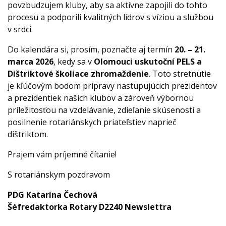
povzbudzujem kluby, aby sa aktívne zapojili do tohto
procesu a podporili kvalitných lídrov s víziou a službou
v srdci.
Do kalendára si, prosím, poznačte aj termín
20. – 21.
marca 2026
, kedy sa v
Olomouci uskutoční PELS a
Dištriktové školiace zhromaždenie
. Toto stretnutie
je kľúčovým bodom prípravy nastupujúcich prezidentov
a prezidentiek našich klubov a zároveň výbornou
príležitosťou na vzdelávanie, zdieľanie skúseností a
posilnenie rotariánskych priateľstiev naprieč
dištriktom.
Prajem vám príjemné čítanie!
S rotariánskym pozdravom
PDG Katarína Čechová
Šéfredaktorka Rotary D2240 Newslettra