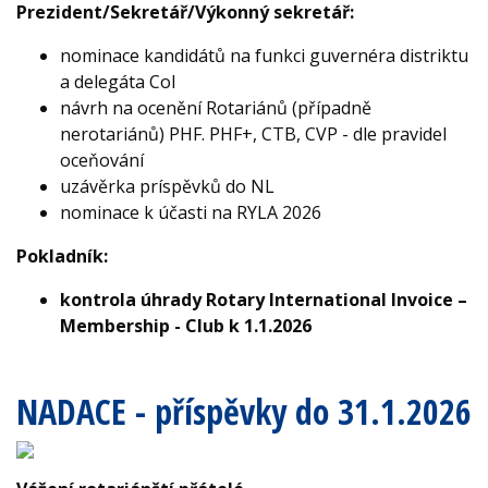
Prezident/Sekretář/Výkonný sekretář:
nominace kandidátů na funkci guvernéra distriktu
a delegáta Col
návrh na ocenění Rotariánů (případně
nerotariánů) PHF. PHF+, CTB, CVP - dle pravidel
oceňování
uzávěrka príspěvků do NL
nominace k účasti na RYLA 2026
Pokladník:
kontrola úhrady Rotary International Invoice –
Membership - Club k 1.1.2026
NADACE - příspěvky do 31.1.2026