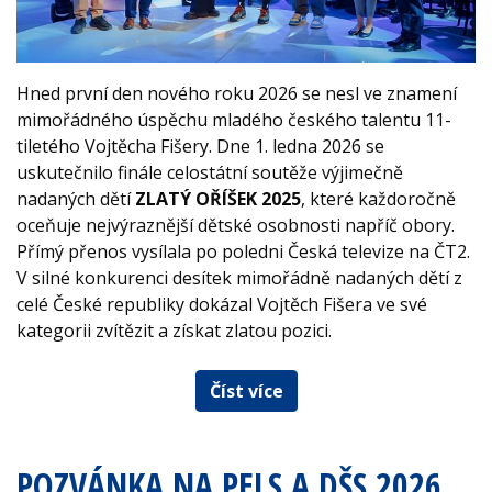
Hned první den nového roku 2026 se nesl ve znamení
mimořádného úspěchu mladého českého talentu 11-
tiletého Vojtěcha Fišery. Dne 1. ledna 2026 se
uskutečnilo finále celostátní soutěže výjimečně
nadaných dětí
ZLATÝ OŘÍŠEK 2025
, které každoročně
oceňuje nejvýraznější dětské osobnosti napříč obory.
Přímý přenos vysílala po poledni Česká televize na ČT2.
V silné konkurenci desítek mimořádně nadaných dětí z
celé České republiky dokázal Vojtěch Fišera ve své
kategorii zvítězit a získat zlatou pozici.
Číst více
POZVÁNKA NA PELS A DŠS 2026