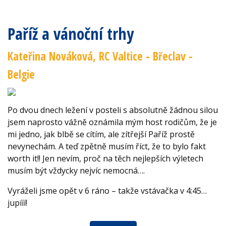
Paříž a vánoční trhy
Kateřina Nováková, RC Valtice - Břeclav -
Belgie
Po dvou dnech ležení v posteli s absolutně žádnou silou
jsem naprosto vážně oznámila mým host rodičům, že je
mi jedno, jak blbě se cítím, ale zítřejší Paříž prostě
nevynechám. A teď zpětně musím říct, že to bylo fakt
worth it!! Jen nevím, proč na těch nejlepších výletech
musím být vždycky nejvíc nemocná….
Vyráželi jsme opět v 6 ráno – takže vstávačka v 4:45…
jupííí!