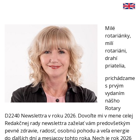
Milé
rotariánky,
milí
rotariáni,
drahí
priatelia,
prichádzame
s prvým
vydaním
nášho
Rotary
D2240 Newslettra v roku 2026. Dovoľte mi v mene celej
Redakčnej rady newslettra zaželať vám predovšetkým
pevné zdravie, radosť, osobnú pohodu a veľa energie
do ďalších dní a mesiacov tohto roka. Nech je rok 2026