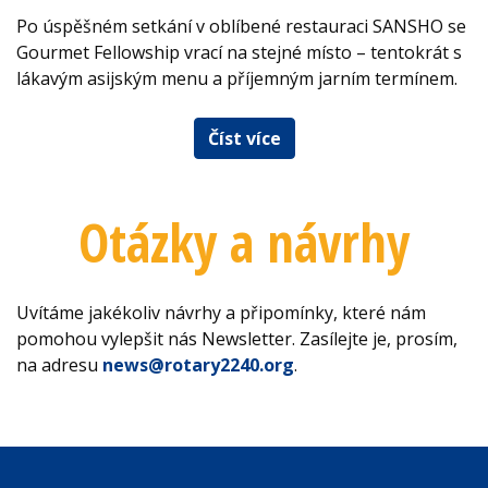
Po úspěšném setkání v oblíbené restauraci SANSHO se
Gourmet Fellowship vrací na stejné místo – tentokrát s
lákavým asijským menu a příjemným jarním termínem.
Číst více
Otázky a návrhy
Uvítáme jakékoliv návrhy a připomínky, které nám
pomohou vylepšit nás Newsletter. Zasílejte je, prosím,
na adresu
news@rotary2240.org
.