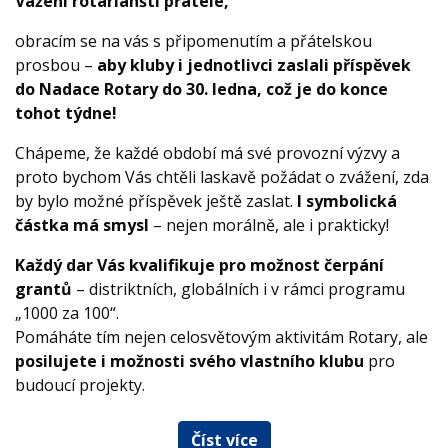
Vážení rotariánští přátelé,
obracím se na vás s připomenutím a přátelskou
prosbou –
aby kluby i jednotlivci zaslali příspěvek
do Nadace Rotary do 30. ledna, což je do konce
tohot týdne!
Chápeme, že každé období má své provozní výzvy a
proto bychom Vás chtěli laskavě požádat o zvážení, zda
by bylo možné příspěvek ještě zaslat.
I symbolická
částka má smysl
– nejen morálně, ale i prakticky!
Každý dar Vás kvalifikuje pro možnost čerpání
grantů
– distriktních, globálních i v rámci programu
„1000 za 100“.
Pomáháte tím nejen celosvětovým aktivitám Rotary, ale
posilujete i možnosti svého vlastního klubu
pro
budoucí projekty.
Číst více