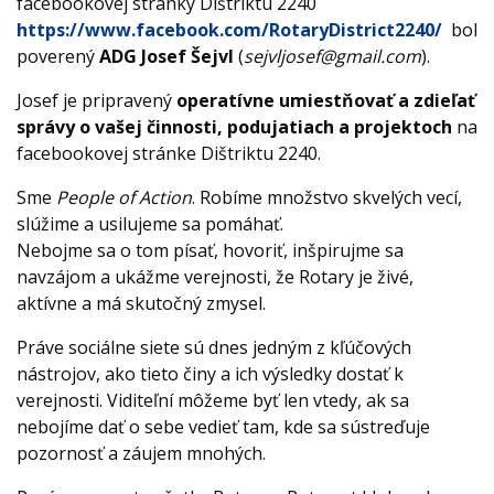
facebookovej stránky Dištriktu 2240
https://www.facebook.com/RotaryDistrict2240/
bol
poverený
ADG Josef Šejvl
(
sejvljosef@gmail.com
).
Josef je pripravený
operatívne umiestňovať a zdieľať
správy o vašej činnosti, podujatiach a projektoch
na
facebookovej stránke Dištriktu 2240.
Sme
People of Action
. Robíme množstvo skvelých vecí,
slúžime a usilujeme sa pomáhať.
Nebojme sa o tom písať, hovoriť, inšpirujme sa
navzájom a ukážme verejnosti, že Rotary je živé,
aktívne a má skutočný zmysel.
Práve sociálne siete sú dnes jedným z kľúčových
nástrojov, ako tieto činy a ich výsledky dostať k
verejnosti. Viditeľní môžeme byť len vtedy, ak sa
nebojíme dať o sebe vedieť tam, kde sa sústreďuje
pozornosť a záujem mnohých.