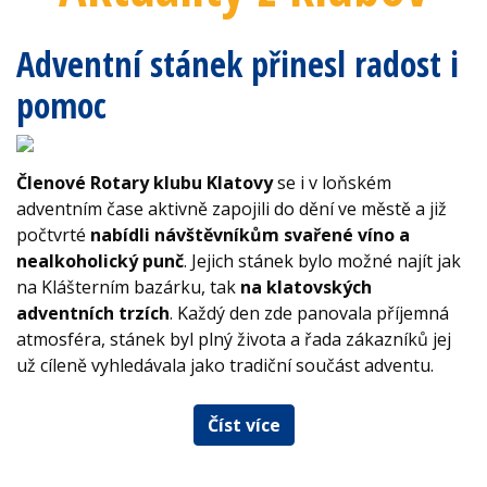
Adventní stánek přinesl radost i
pomoc
Členové Rotary klubu Klatovy
se i v loňském
adventním čase aktivně zapojili do dění ve městě a již
počtvrté
nabídli návštěvníkům svařené víno a
nealkoholický punč
. Jejich stánek bylo možné najít jak
na Klášterním bazárku, tak
na klatovských
adventních trzích
. Každý den zde panovala příjemná
atmosféra, stánek byl plný života a řada zákazníků jej
už cíleně vyhledávala jako tradiční součást adventu.
Číst více