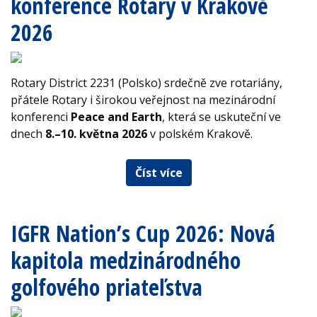
konference Rotary v Krakově
2026
Rotary District 2231 (Polsko) srdečně zve rotariány,
přátele Rotary i širokou veřejnost na mezinárodní
konferenci
Peace and Earth
, která se uskuteční ve
dnech
8.–10. května 2026
v polském Krakově.
Číst více
IGFR Nation’s Cup 2026: Nová
kapitola medzinárodného
golfového priateľstva