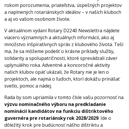
rokom porozumenia, priateľstva, úspešných projektov
a naplnených rotariánskych ideálov – v našich kluboch
a aj vo vašom osobnom živote.
V aktuálnom vydaní Rotary D2240 Newslettra nájdete
viacero významných a aktuálnych informácií, ako aj
množstvo inšpiratívnych správ z klubového života. Teší
ma, že sa môžeme podeliť o krásne príklady služby,
solidarity a spolupatričnosti, ktoré sprevádzali záver
uplynulého roka. Adventné a koncoročné aktivity
našich klubov opäť ukázali, že Rotary nie je len o
projektoch, ale najmä o ľuďoch, ktorí dokážu prinášať
svetlo, pomoc a nádej.
Rada by som upriamila v tomto čísle vašu pozornosť na
výzvu nominačného výboru na predkladanie
nominácií kandidátov na funkciu dištriktového
guvernéra pre rotariánsky rok 2028/2029
. Ide o
dôležitý krok pre budúcnosť nášho dištriktu a