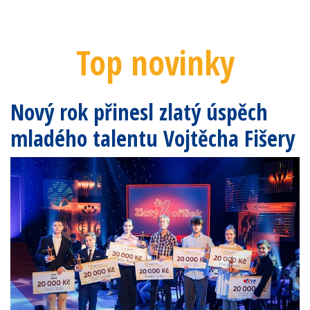
Top novinky
Nový rok přinesl zlatý úspěch
mladého talentu Vojtěcha Fišery