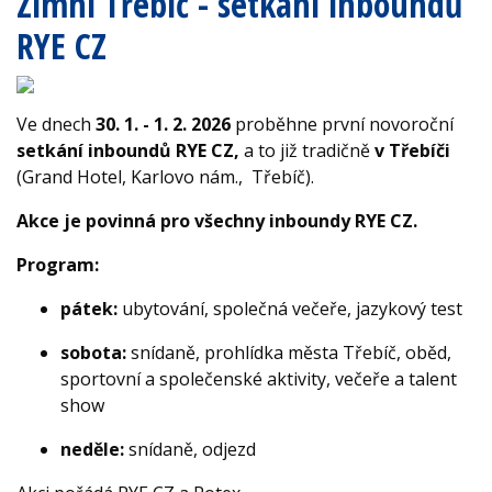
Zimní Třebíč - setkání inboundů
RYE CZ
Ve dnech
30. 1. - 1. 2. 2026
proběhne první novoroční
setkání inboundů RYE CZ,
a to již tradičně
v Třebíči
(Grand Hotel, Karlovo nám., Třebíč).
Akce je povinná pro všechny inboundy RYE CZ.
Program:
pátek:
ubytování, společná večeře, jazykový test
sobota:
snídaně, prohlídka města Třebíč, oběd,
sportovní a společenské aktivity, večeře a talent
show
neděle:
snídaně, odjezd