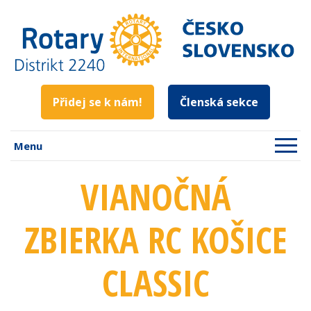
Přidej se k nám!
Členská sekce
Menu
VIANOČNÁ
ZBIERKA RC KOŠICE
CLASSIC