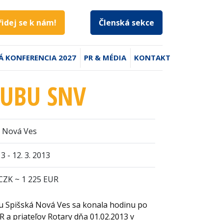
řidej se k nám!
Členská sekce
Á KONFERENCIA 2027
PR & MÉDIA
KONTAKT
LUBU SNV
á Nová Ves
13 - 12. 3. 2013
CZK ~ 1 225 EUR
bu Spišská Nová Ves sa konala hodinu po
R a priateľov Rotary dňa 01.02.2013 v