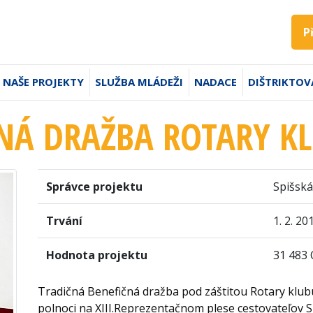
P
NAŠE PROJEKTY
SLUŽBA MLÁDEŽI
NADACE
DIŠTRIKTOV
NÁ DRAŽBA ROTARY K
Správce projektu
Spišsk
Trvání
1. 2. 20
Hodnota projektu
31 483 
Tradičná Benefičná dražba pod záštitou Rotary klu
polnoci na XIII.Reprezentačnom plese cestovateľov S