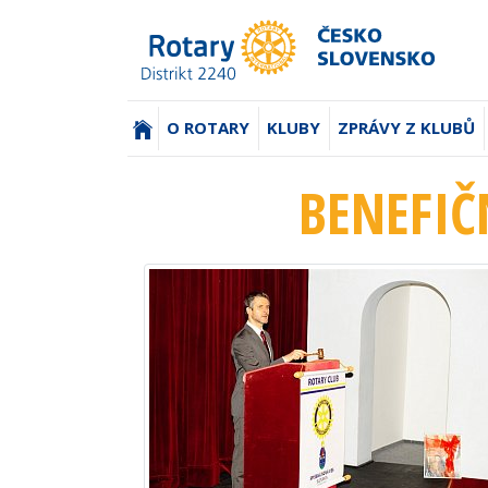
(AKTUÁLNÍ)
O ROTARY
KLUBY
ZPRÁVY Z KLUBŮ
BENEFIČ