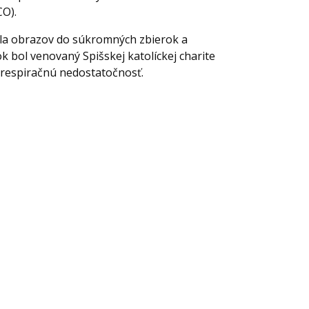
CO).
iela obrazov do súkromných zbierok a
k bol venovaný Spišskej katolíckej charite
 respiračnú nedostatočnosť.