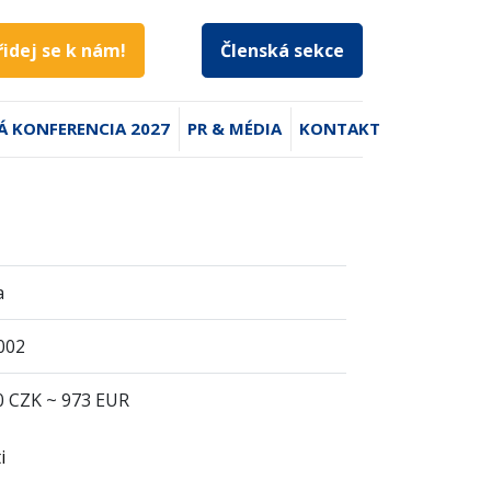
řidej se k nám!
Členská sekce
Á KONFERENCIA 2027
PR & MÉDIA
KONTAKT
a
2002
0 CZK ~ 973 EUR
i