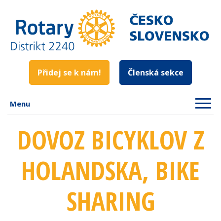
Přidej se k nám!
Členská sekce
Menu
DOVOZ BICYKLOV Z
HOLANDSKA, BIKE
SHARING