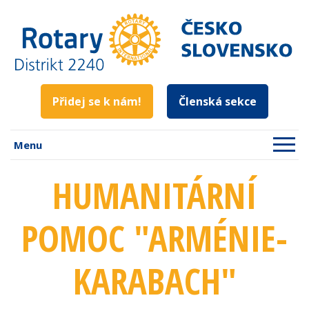
Přidej se k nám!
Členská sekce
Menu
HUMANITÁRNÍ
POMOC "ARMÉNIE-
KARABACH"