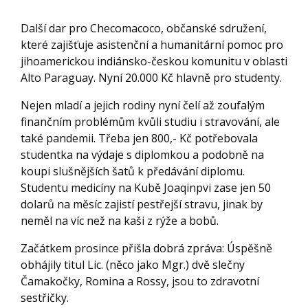
Další dar pro Checomacoco, občanské sdružení,
které zajišťuje asistenční a humanitární pomoc pro
jihoamerickou indiánsko-českou komunitu v oblasti
Alto Paraguay. Nyní 20.000 Kč hlavně pro studenty.
Nejen mladí a jejich rodiny nyní čelí až zoufalým
finančním problémům kvůli studiu i stravování, ale
také pandemii. Třeba jen 800,- Kč potřebovala
studentka na výdaje s diplomkou a podobně na
koupi slušnějších šatů k předávání diplomu.
Studentu medicíny na Kubě Joaqinpvi zase jen 50
dolarů na měsíc zajistí pestřejší stravu, jinak by
neměl na víc než na kaši z rýže a bobů.
Začátkem prosince přišla dobrá zpráva: Úspěšně
obhájily titul Lic. (něco jako Mgr.) dvě slečny
Čamakočky, Romina a Rossy, jsou to zdravotní
sestřičky.