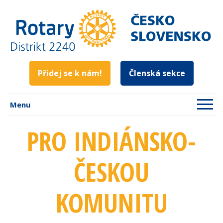
Přidej se k nám!
Členská sekce
Menu
PRO INDIÁNSKO-
ČESKOU
KOMUNITU