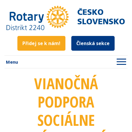
Přidej se k nám!
Členská sekce
Menu
VIANOČNÁ
PODPORA
SOCIÁLNE