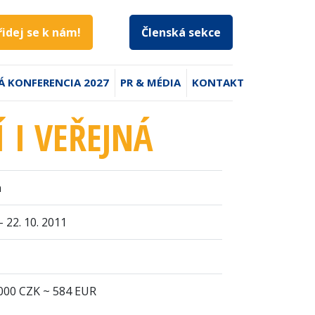
řidej se k nám!
Členská sekce
Á KONFERENCIA 2027
PR & MÉDIA
KONTAKT
 I VEŘEJNÁ
n
 - 22. 10. 2011
000 CZK ~ 584 EUR