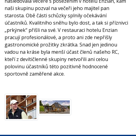
následovala večeře s posezením v hotelu Enzian, kam
naši skupinu pozval na večeři jeho majitel pan
starosta. Obě části schůzky splnily očekávání
účastníků. Kvalitního sněhu bylo dost, a tak si příznivci
„prkýnek“ přišli na své. V restauraci hotelu Enzian
pracují profesionálové, a proto ani zde nepřišly
gastronomické prožitky zkrátka. Snad jen jedinou
vadou na kráse byla menší účast členů našeho RC,
kteří z devítičlenné skupiny netvořili ani celou
polovinu účastníků této pozitivně hodnocené
sportovně zaměřené akce.