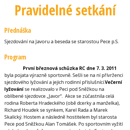
Pravidelné setkání
Přednáška
Sjezdování na Javoru a beseda se starostou Pece p.S.
Program
První březnová schůzka RC dne 7. 3. 2011
byla pojata výrazně sportovně. Sešli se na ní přívrženci
sjezdového lyžování a jejich rodinní příslušníci.
Večerní
lyžování
se realizovalo v Peci pod Sněžkou na
oblíbené sjezdovce „Javor“. Akce se zúčastnila celá
rodina Roberta Hradeckého (obě dcerky a manželka),
Richard Houdek se synkem, Karel Rada a Marek
Skalický. Hostem a následně hostitelem byl starosta
Pece pod Sněžkou Alan Tomášek. Po sportovním vyžití