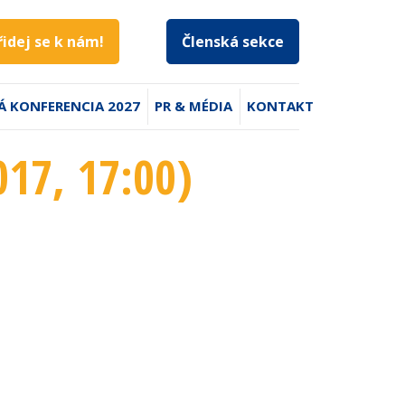
řidej se k nám!
Členská sekce
Á KONFERENCIA 2027
PR & MÉDIA
KONTAKT
017
, 17:00
)