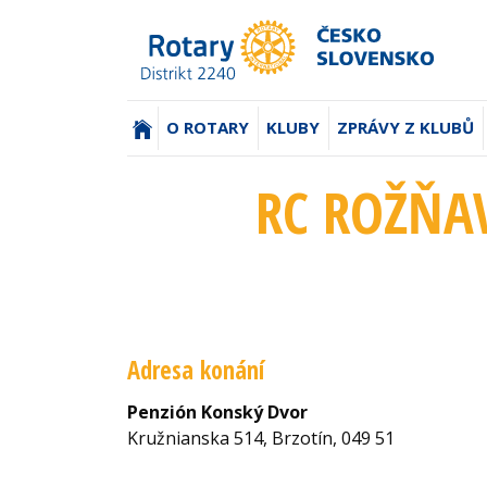
(AKTUÁLNÍ)
O ROTARY
KLUBY
ZPRÁVY Z KLUBŮ
RC ROŽŇAV
Adresa konání
Penzión Konský Dvor
Kružnianska 514, Brzotín, 049 51