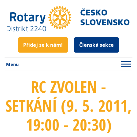
Přidej se k nám!
Členská sekce
Menu
RC ZVOLEN -
SETKÁNÍ (9. 5. 2011
,
19:00 - 20:30
)