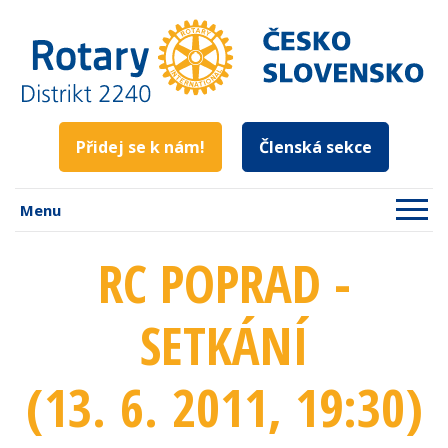
Přidej se k nám!
Členská sekce
Menu
RC POPRAD -
SETKÁNÍ
(13. 6. 2011
, 19:30
)