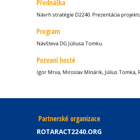
Přednáška
Návrh stratégie D2240. Prezentácia projekt
Program
Návšteva DG Júliusa Tomku.
Pozvaní hosté
Igor Mrva, Miroslav Minárik, Július Tomka, 
Partnerské organizace
ROTARACT2240.ORG