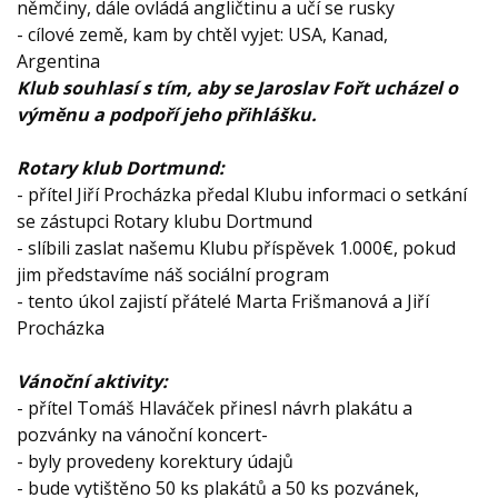
němčiny, dále ovládá angličtinu a učí se rusky
- cílové země, kam by chtěl vyjet: USA, Kanad,
Argentina
Klub souhlasí s tím, aby se Jaroslav Fořt ucházel o
výměnu a podpoří jeho přihlášku.
Rotary klub Dortmund:
- přítel Jiří Procházka předal Klubu informaci o setkání
se zástupci Rotary klubu Dortmund
- slíbili zaslat našemu Klubu příspěvek 1.000€, pokud
jim představíme náš sociální program
- tento úkol zajistí přátelé Marta Frišmanová a Jiří
Procházka
Vánoční aktivity:
- přítel Tomáš Hlaváček přinesl návrh plakátu a
pozvánky na vánoční koncert-
- byly provedeny korektury údajů
- bude vytištěno 50 ks plakátů a 50 ks pozvánek,