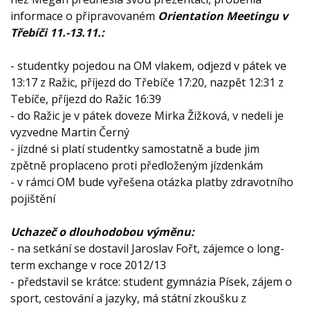
informace o připravovaném
Orientation Meetingu v
Třebíči 11.-13.11.:
- studentky pojedou na OM vlakem, odjezd v pátek ve
13:17 z Ražic, příjezd do Třebíče 17:20, nazpět 12:31 z
Tebíče, příjezd do Ražic 16:39
- do Ražic je v pátek doveze Mirka Žižková, v nedeli je
vyzvedne Martin Černý
- jízdné si platí studentky samostatně a bude jim
zpětně proplaceno proti předloženým jízdenkám
- v rámci OM bude vyřešena otázka platby zdravotního
pojištění
Uchazeč o dlouhodobou výměnu:
- na setkání se dostavil Jaroslav Fořt, zájemce o long-
term exchange v roce 2012/13
- představil se krátce: student gymnázia Písek, zájem o
sport, cestování a jazyky, má státní zkoušku z