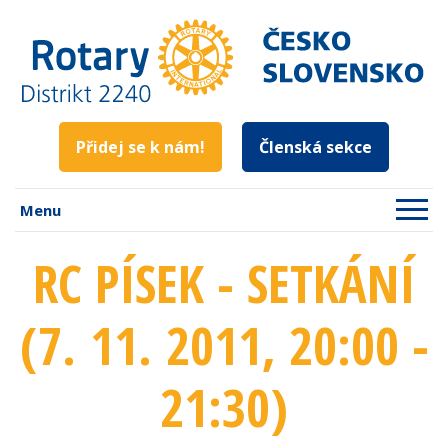
Přidej se k nám!
Členská sekce
Menu
RC PÍSEK - SETKÁNÍ
(7. 11. 2011
, 20:00 -
21:30
)