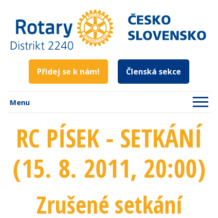
Přidej se k nám!
Členská sekce
Menu
RC PÍSEK - SETKÁNÍ
(15. 8. 2011
, 20:00
)
Zrušené setkání