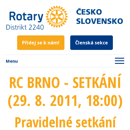
Přidej se k nám!
Členská sekce
Menu
RC BRNO - SETKÁNÍ
(29. 8. 2011
, 18:00
)
Pravidelné setkání