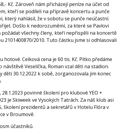
58,- Kč. Zároveň nám přicházejí peníze na účet od
em, kteří se podíleli na přípravě koncertu a punče
 který nahlásil, že v sobotu se punče neúčastní.
ijet. Došlo k nedorozuměmí, za které se Pavlovi
požádat všechny členy, kteří nepřispěli na koncertě
lubu 2101400870/2010. Tuto částku jsme si odhlasovali
u hotové. Celková cena je 60 tis. Kč. Pítko předáme
o návštěvě Veselíčka, Roman vzal děti na stadion.
ny děti 30.12.2022 k sobě, zorganozovala jim konec
n.
y, 28.1.2023 povinné školení pro klubové YEO +
2023 je Skiweek ve Vysokých Tatrách. Za náš klub asi
S, školení prezidentů a sekretářů v Hotelu Flóra v
ence v Broumově.
 osm účastníků.