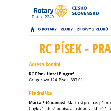
(AKTUÁLNÍ)
O ROTARY
KLUBY
ZPRÁVY Z KLUBŮ
RC PÍSEK - PR
Adresa konání
RC Písek Hotel Biograf
Gregorova 124, Písek, 397 01
Přednáška
Marta Frišmanová:
Marta si pro nás připra
Chýlové, která popisovala dobu ve které žil