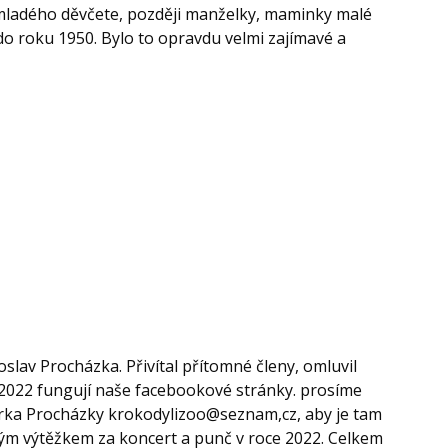
mladého děvčete, později manželky, maminky malé
o roku 1950. Bylo to opravdu velmi zajímavé a
oslav Procházka. Přivítal přítomné členy, omluvil
2.2022 fungují naše facebookové stránky. prosíme
Mirka Procházky krokodylizoo@seznam,cz, aby je tam
ým výtěžkem za koncert a punč v roce 2022. Celkem