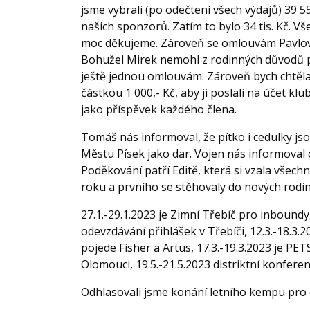
jsme vybrali (po odečtení všech výdajů) 39 5
našich sponzorů. Zatím to bylo 34 tis. Kč. Vš
moc děkujeme. Zároveň se omlouvám Pavlovi,
Bohužel Mirek nemohl z rodinných důvodů př
ještě jednou omlouvám. Zároveň bych chtěla 
částkou 1 000,- Kč, aby ji poslali na účet k
jako příspěvek každého člena.
Tomáš nás informoval, že pítko i cedulky jso
Městu Písek jako dar. Vojen nás informoval 
Poděkování patří Editě, která si vzala všech
roku a prvního se stěhovaly do nových rodi
27.1.-29.1.2023 je Zimní Třebíč pro inbound
odevzdávání přihlášek v Třebíči, 12.3.-18.3.
pojede Fisher a Artus, 17.3.-19.3.2023 je PET
Olomouci, 19.5.-21.5.2023 distriktní konfer
Odhlasovali jsme konání letního kempu pro