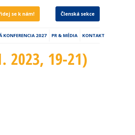
řidej se k nám!
Členská sekce
Á KONFERENCIA 2027
PR & MÉDIA
KONTAKT
1. 2023
, 19-21
)