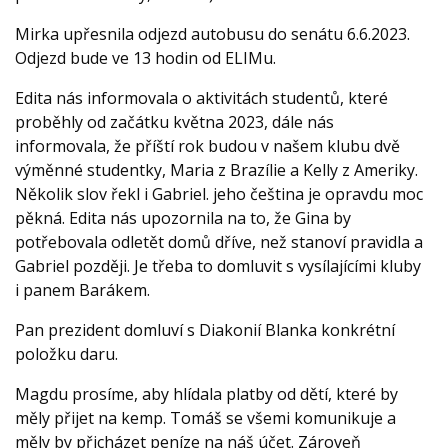
Mirka upřesnila odjezd autobusu do senátu 6.6.2023.
Odjezd bude ve 13 hodin od ELIMu.
Edita nás informovala o aktivitách studentů, které
proběhly od začátku května 2023, dále nás
informovala, že příští rok budou v našem klubu dvě
výměnné studentky, Maria z Brazílie a Kelly z Ameriky.
Několik slov řekl i Gabriel. jeho čeština je opravdu moc
pěkná. Edita nás upozornila na to, že Gina by
potřebovala odletět domů dříve, než stanoví pravidla a
Gabriel později. Je třeba to domluvit s vysílajícími kluby
i panem Barákem.
Pan prezident domluví s Diakonií Blanka konkrétní
položku daru.
Magdu prosíme, aby hlídala platby od dětí, které by
měly přijet na kemp. Tomáš se všemi komunikuje a
měly by přicházet peníze na náš účet. Zároveň