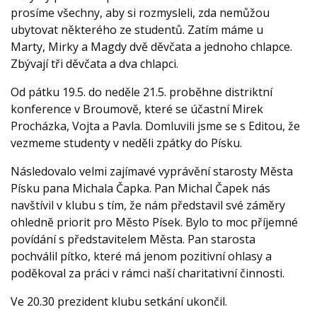
prosíme všechny, aby si rozmysleli, zda nemůžou
ubytovat některého ze studentů. Zatím máme u
Marty, Mirky a Magdy dvě děvčata a jednoho chlapce.
Zbývají tři děvčata a dva chlapci.
Od pátku 19.5. do neděle 21.5. proběhne distriktní
konference v Broumově, které se účastní Mirek
Procházka, Vojta a Pavla. Domluvili jsme se s Editou, že
vezmeme studenty v neděli zpátky do Písku.
Následovalo velmi zajímavé vyprávění starosty Města
Písku pana Michala Čapka. Pan Michal Čapek nás
navštívil v klubu s tím, že nám představil své záměry
ohledně priorit pro Město Písek. Bylo to moc příjemné
povídání s představitelem Města. Pan starosta
pochválil pítko, které má jenom pozitivní ohlasy a
poděkoval za práci v rámci naší charitativní činnosti.
Ve 20.30 prezident klubu setkání ukončil.