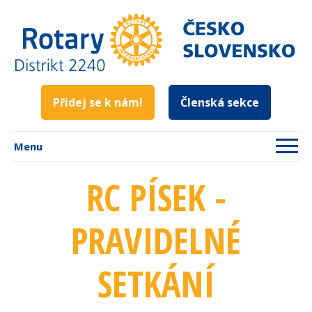
Přidej se k nám!
Členská sekce
Menu
RC PÍSEK -
PRAVIDELNÉ
SETKÁNÍ