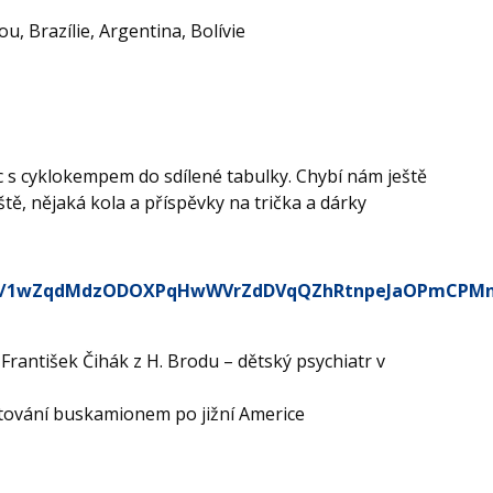
u, Brazílie, Argentina, Bolívie
 s cyklokempem do sdílené tabulky. Chybí nám ještě
tě, nějaká kola a příspěvky na trička a dárky
ts/d/1wZqdMdzODOXPqHwWVrZdDVqQZhRtnpeJaOPmCPMn
František Čihák
z
H.
Brodu
– dětský psychiatr v
estování buskamionem
po jižní Americe