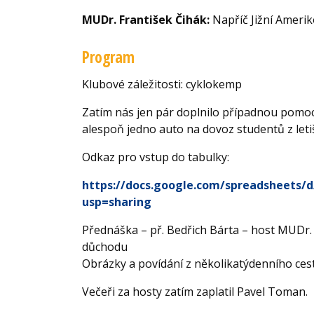
MUDr. František Čihák:
Napříč Jižní Ameriko
Program
Klubové záležitosti: cyklokemp
Zatím nás jen pár doplnilo případnou pomoc
alespoň jedno auto na dovoz studentů z letiš
Odkaz pro vstup do tabulky:
https://docs.google.com/spreadshee
usp=sharing
Přednáška
–
př. Bedřich Bárta
–
host MUDr. 
důchodu
Obrázky a povídání z několikatýdenního c
Večeři za hosty zatím zaplatil Pavel Toman.