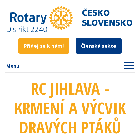
Přidej se k nám!
Členská sekce
Menu
RC JIHLAVA -
KRMENÍ A VÝCVIK
DRAVÝCH PTÁKŮ